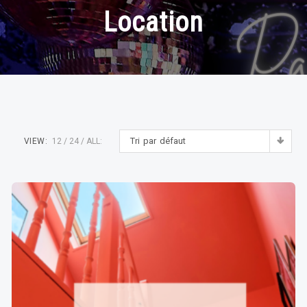
Location
Tri par défaut
VIEW:
12
24
ALL: