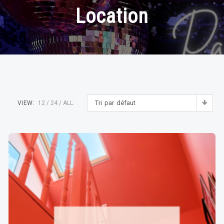
Location
Tri par défaut
VIEW:
12
24
ALL: